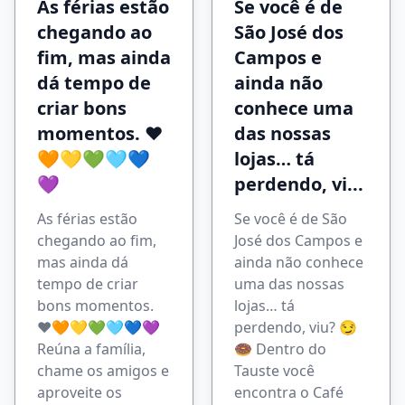
As férias estão
Se você é de
chegando ao
São José dos
fim, mas ainda
Campos e
dá tempo de
ainda não
criar bons
conhece uma
momentos. ❤️
das nossas
🧡💛💚🩵💙
lojas… tá
💜
perdendo, vi...
As férias estão
Se você é de São
chegando ao fim,
José dos Campos e
mas ainda dá
ainda não conhece
tempo de criar
uma das nossas
bons momentos.
lojas… tá
❤️🧡💛💚🩵💙💜
perdendo, viu? 😏
Reúna a família,
🍩 Dentro do
chame os amigos e
Tauste você
aproveite os
encontra o Café