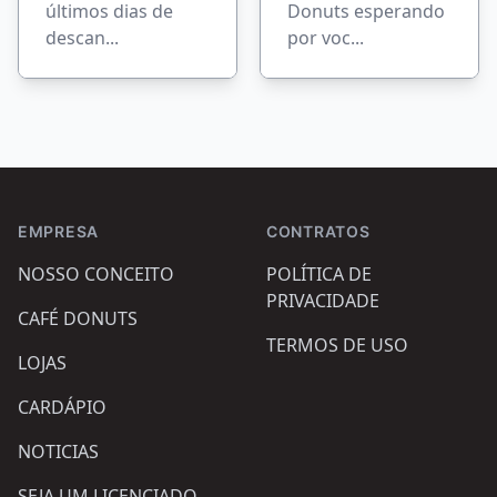
últimos dias de
Donuts esperando
descan...
por voc...
Footer
EMPRESA
CONTRATOS
NOSSO CONCEITO
POLÍTICA DE
PRIVACIDADE
CAFÉ DONUTS
TERMOS DE USO
LOJAS
CARDÁPIO
NOTICIAS
SEJA UM LICENCIADO