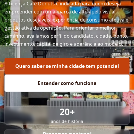
A Licença Café Donuts é indicada para quem deseja
empreender com uma marca de alto apelo visual,
produtos desejáveis, experiência de consumo afetiva e
gestão ativa da operação. Para orientar o melhor
caminho, avaliamos perfil do candidato, cidade, ponto,
investimento, capital de giro e aderência ao modelo.
Quero saber se minha cidade tem potencial
Entender como funciona
20+
anos de história