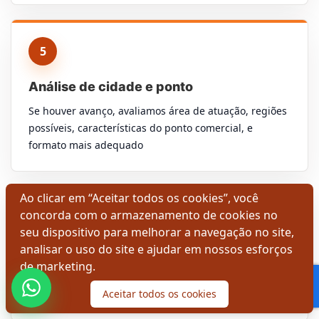
5
Análise de cidade e ponto
Se houver avanço, avaliamos área de atuação, regiões
possíveis, características do ponto comercial, e
formato mais adequado
Ao clicar em “Aceitar todos os cookies”, você
concorda com o armazenamento de cookies no
6
seu dispositivo para melhorar a navegação no site,
analisar o uso do site e ajudar em nossos esforços
Próximas etapas
de marketing.
Com perfil e projeto claros, a rede pode avançar para
Aceitar todos os cookies
condições, documentos e cronograma.